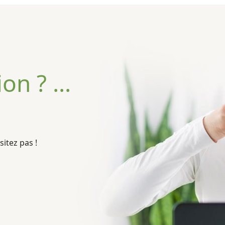
n ? ...
itez pas !